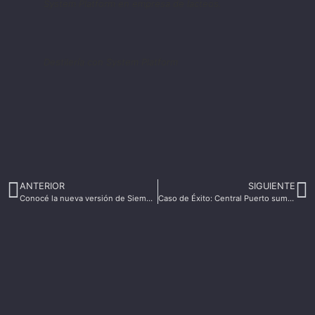
System Platform en empresa de lacteos.
Destilería con System Platform
ANTERIOR
SIGUIENTE
Conocé la nueva versión de Siemens Braumat
Caso de Éxito: Central Puerto sumó más digitalización en usina eléctrica