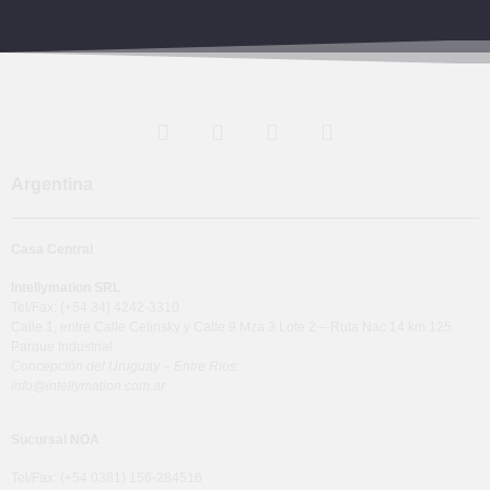
Argentina
Casa Central
Intellymation SRL
Tel/Fax: (+54 34) 4242-3310
Calle 1, entre Calle Celinsky y Calle 9 Mza 3 Lote 2 – Ruta Nac 14 km 125
Parque Industrial.
Concepción del Uruguay – Entre Rios.
info@intellymation.com.ar
Sucursal NOA
Tel/Fax: (+54 0381) 156-284516