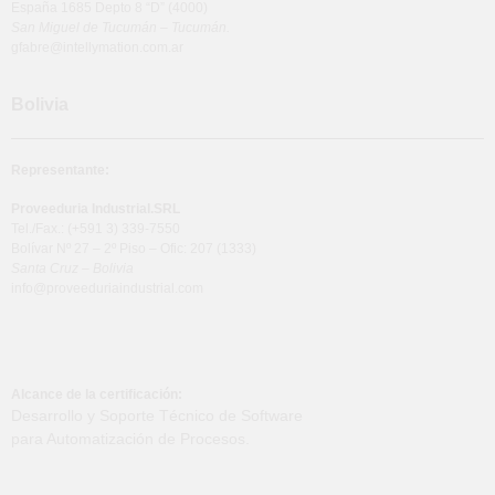
España 1685 Depto 8 “D” (4000)
San Miguel de Tucumán – Tucumán.
gfabre@intellymation.com.ar
Bolivia
Representante:
Proveeduria Industrial.SRL
Tel./Fax.: (+591 3) 339-7550
Bolívar Nº 27 – 2º Piso – Ofic: 207 (1333)
Santa Cruz – Bolivia
info@proveeduriaindustrial.com
Alcance de la certificación:
Desarrollo y Soporte Técnico de Software
para Automatización de Procesos.