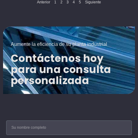
Anterior
1
2
3
4
5
Siguiente
Aumente la eficiencia de su planta industrial​
Contáctenos hoy
para una consulta
personalizada