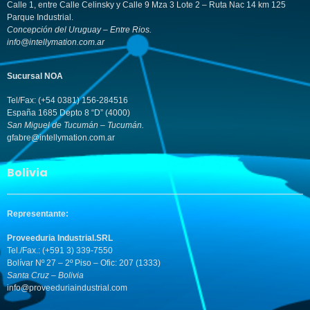
Calle 1, entre Calle Celinsky y Calle 9 Mza 3 Lote 2 – Ruta Nac 14 km 125
Parque Industrial.
Concepción del Uruguay – Entre Rios.
info@intellymation.com.ar
Sucursal NOA
Tel/Fax: (+54 0381) 156-284516
España 1685 Depto 8 “D” (4000)
San Miguel de Tucumán – Tucumán.
gfabre@intellymation.com.ar
Bolivia
Representante:
Proveeduria Industrial.SRL
Tel./Fax.: (+591 3) 339-7550
Bolívar Nº 27 – 2º Piso – Ofic: 207 (1333)
Santa Cruz – Bolivia
info@proveeduriaindustrial.com