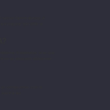
el sector farmacéutico. A
ara mejorar aún más la
A?
roblemas inmediatos, sino que
nte en un mercado altamente
én un compromiso con la
 superarlas.