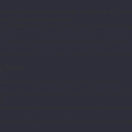
A para analizar datos en tiempo real, optimizando así los p
mente los parámetros operativos.
n, se implementaron líneas de producción automatizadas qu
 para el seguimiento en tiempo real del proceso productivo
da, sino que también mejoró la calidad del producto final 
gibles
oratorios XYZ
a experimentar resultados significativos:
 Gracias a la optimización continua y al monitoreo en tiempo
te.
ón ha permitido una mayor consistencia en la producción, r
ir el desperdicio y mejorar la eficiencia, la empresa ha log