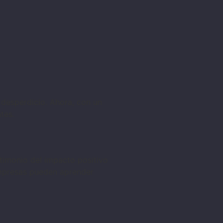
 desperdicio. Ahora, con un
tes.
timonio del impacto positivo
empresas pueden aprender