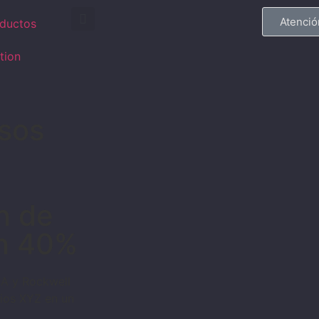
Atenció
ductos
tion
sos
n de
un 40%
IA y Rockwell
ios XYZ en un