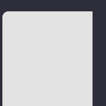
Aumente la eficiencia de su planta
industrial​
Contáctenos
hoy para una
consulta
personalizada