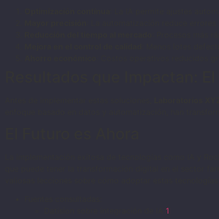
Optimización continua
: La IA permite ajustes auto
Mayor precisión
: La automatización reduce errores
Reducción del tiempo al mercado
: Procesos más rá
Mejora en el control de calidad
: Menos lotes defec
Ahorro económico
: Costos operativos reducidos gr
Resultados que Impactan: El
Antes de implementar estas soluciones,
Laboratorios XY
enfoque basado en datos y automatización, han transform
El Futuro es Ahora
La implementación exitosa de tecnologías como IA y Ro
que puede tener la transformación digital en el sector 
valiosas lecciones sobre cómo adoptar estas tecnologías
Fuentes consultadas:
Datision sobre integración de IA
1
.