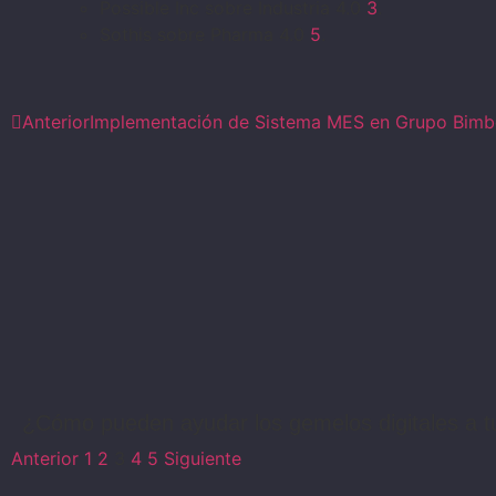
Possible Inc sobre Industria 4.0
3
.
Sothis sobre Pharma 4.0
5
.
Anterior
Implementación de Sistema MES en Grupo Bimbo
¿Cómo pueden ayudar los gemelos digitales a t
Anterior
1
2
3
4
5
Siguiente