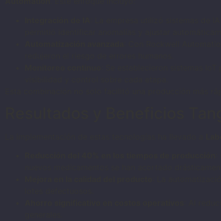
Automation
. Este enfoque incluyó:
Integración de IA
: La empresa utilizó sistemas de I
permitió identificar anomalías y ajustar automática
Automatización avanzada
: Con Rockwell Automatio
redujeron el riesgo de errores humanos.
Monitoreo continuo
: Se establecieron sistemas IoT
visibilidad y control sobre cada etapa.
Esta combinación no solo facilitó una producción más rápi
Resultados y Beneficios Tan
La implementación de estas tecnologías ha llevado a
Lab
Reducción del 40% en los tiempos de producción
:
nuevos medicamentos se han acortado drásticamen
Mejora en la calidad del producto
: La automatizaci
lotes defectuosos.
Ahorro significativo en costos operativos
: Al reduc
generales.