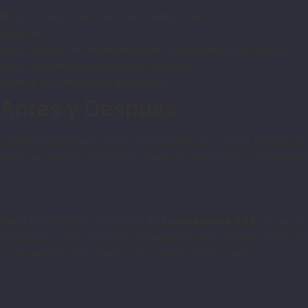
máticos basados en datos en tiempo real.
 humanos.
pidos significan medicamentos disponibles más pronto.
tuosos garantizan productos seguros.
acias a procesos más eficientes.
 Antes y Después
Z
enfrentaba largos ciclos de producción y altos niveles de
ado su modelo operativo, logrando resultados sobresalien
ckwell Automation por parte de
Laboratorios XYZ
es un tes
farmacéutico. Con un futuro prometedor por delante, otras 
 para mejorar sus propios procesos productivos.