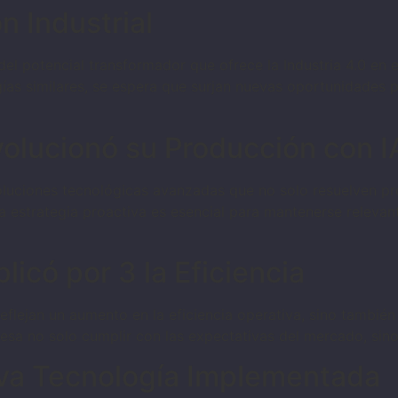
n Industrial
el potencial transformador que ofrece la Industria 4.0 en 
s similares, se espera que surjan nuevas oportunidades p
olucionó su Producción con I
soluciones tecnológicas avanzadas que no solo resuelven p
ta estrategia proactiva es esencial para mantenerse releva
icó por 3 la Eficiencia
eflejan un aumento en la eficiencia operativa, sino tambi
esa no solo cumplir con las expectativas del mercado, sino
eva Tecnología Implementada