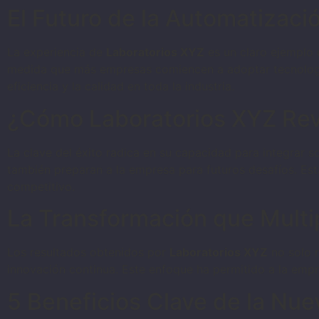
El Futuro de la Automatizació
La experiencia de
Laboratorios XYZ
es un claro ejemplo d
medida que más empresas comiencen a adoptar tecnología
eficiencia y la calidad en toda la industria.
¿Cómo Laboratorios XYZ Rev
La clave del éxito radica en su capacidad para integrar 
también preparan a la empresa para futuros desafíos. Es
competitivo.
La Transformación que Multipl
Los resultados obtenidos por
Laboratorios XYZ
no solo r
innovación continua. Este enfoque ha permitido a la empr
5 Beneficios Clave de la Nu