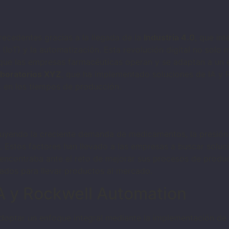
ecedentes gracias a la llegada de la
Industria 4.0
, que in
as (IoT) y la automatización. Esta revolución digital no solo m
 que las empresas farmacéuticas operan y se adaptan a un
boratorios XYZ
, que ha implementado soluciones de IA y
 en los tiempos de producción.
ncluyendo la creciente demanda de medicamentos, la presión 
. Estos factores han llevado a las empresas a buscar soluc
encontraba ante el reto de mejorar sus procesos de producc
gados para llevar productos al mercado.
A y Rockwell Automation
doptar un enfoque integral mediante la implementación de