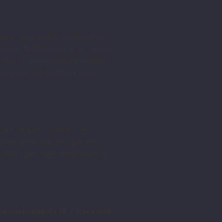
tegra tecnologías avanzadas
ejora la eficiencia y la calidad
 entorno en constante cambio.
 Rockwell Automation para
por reducir costos y la
iones innovadoras que les
ión, que eran ineficientes y
tecnologías de IA
y
Rockwell