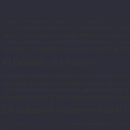
macéutica está experimentando una transformación sin pr
como la inteligencia artificial (IA), el Internet de las Cos
de los procesos, sino que también redefine la manera en
Un claro ejemplo de esta transformación es el caso de
La
optimizar su producción, logrando una reducción del 40%
El Desafío del Sector
La industria farmacéutica enfrenta múltiples desafíos, i
necesidad de cumplir con estrictos estándares de calidad
permitan mantenerse competitivas.
Laboratorios XYZ
se 
propensos a errores, lo que resultaba en tiempos prolon
La Solución Implementada: I
Para abordar estos desafíos,
Laboratorios XYZ
decidió a