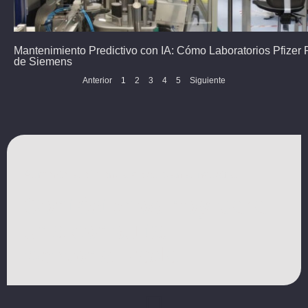
Mantenimiento Predictivo con IA: Cómo Laboratorios Pfizer
de Siemens
Anterior
1
2
3
4
5
Siguiente
Aumente la eficiencia de su planta industrial​
Contáctenos hoy para
una consulta
personalizada