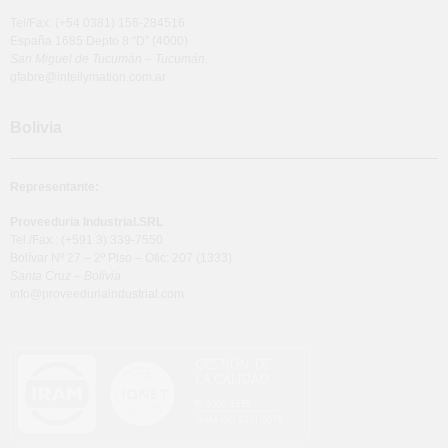
Tel/Fax: (+54 0381) 156-284516
España 1685 Depto 8 “D” (4000)
San Miguel de Tucumán – Tucumán.
gfabre@intellymation.com.ar
Bolivia
Representante:
Proveeduria Industrial.SRL
Tel./Fax.: (+591 3) 339-7550
Bolívar Nº 27 – 2º Piso – Ofic: 207 (1333)
Santa Cruz – Bolivia
info@proveeduriaindustrial.com