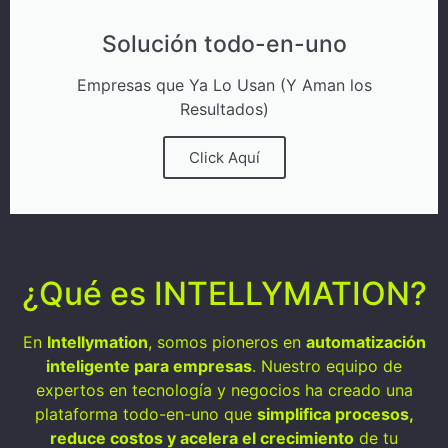
Solución todo-en-uno
Empresas que Ya Lo Usan (Y Aman los
Resultados)
Click Aquí
¿Qué es INTELLYMATION?
En
Intellymation
, somos pioneros en
automatización
inteligente para empresas
. Nuestro equipo de
expertos en tecnología y negocios ha creado una
plataforma todo-en-uno que
simplifica procesos,
reduce costos y acelera el crecimiento
de tu