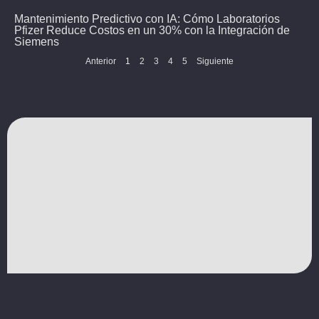
Mantenimiento Predictivo con IA: Cómo Laboratorios
Pfizer Reduce Costos en un 30% con la Integración de
Siemens
Anterior
1
2
3
4
5
Siguiente
Aumente la eficiencia de su planta industrial​
Contáctenos hoy para
una consulta
personalizada