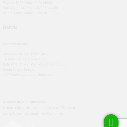
España 1685 Depto 8 “D” (4000)
San Miguel de Tucumán – Tucumán.
gfabre@intellymation.com.ar
Bolivia
Representante:
Proveeduria Industrial.SRL
Tel./Fax.: (+591 3) 339-7550
Bolívar Nº 27 – 2º Piso – Ofic: 207 (1333)
Santa Cruz – Bolivia
info@proveeduriaindustrial.com
Alcance de la certificación:
Desarrollo y Soporte Técnico de Software
para Automatización de Procesos.